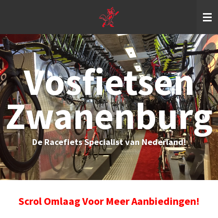
Ga
direct
naar
de
hoofdinhoud
Vosfietsen
Zwanenburg
De Racefiets Specialist van Nederland!
Scrol Omlaag Voor Meer Aanbiedingen!