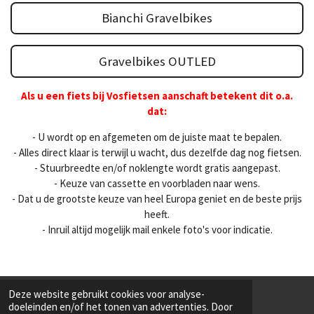
Bianchi Gravelbikes
Gravelbikes OUTLED
Als u een fiets bij Vosfietsen aanschaft betekent dit o.a.
dat:
- U wordt op en afgemeten om de juiste maat te bepalen.
- Alles direct klaar is terwijl u wacht, dus dezelfde dag nog fietsen.
- Stuurbreedte en/of noklengte wordt gratis aangepast.
- Keuze van cassette en voorbladen naar wens.
- Dat u de grootste keuze van heel Europa geniet en de beste prijs
heeft.
- Inruil altijd mogelijk mail enkele foto's voor indicatie.
Deze website gebruikt cookies voor analyse-
Afbeeldingen, specificaties of prijzen kunnen afwijken.
doeleinden en/of het tonen van advertenties. Door