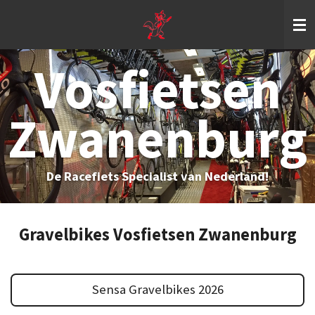
Ga
direct
naar
de
Vosfietsen
hoofdinhoud
Zwanenburg
De Racefiets Specialist van Nederland!
Gravelbikes Vosfietsen Zwanenburg
Sensa Gravelbikes 2026