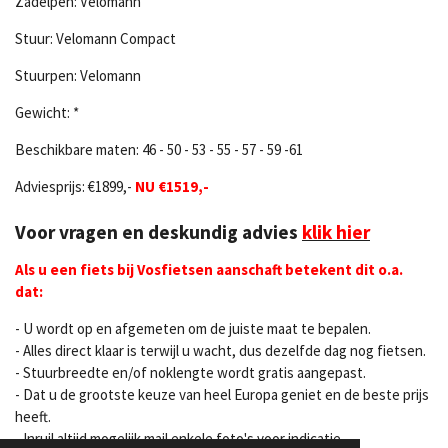
Zadelpen: Velomann
Stuur: Velomann Compact
Stuurpen: Velomann
Gewicht: *
Beschikbare maten: 46 - 50 - 53 - 55 - 57 - 59 -61
Adviesprijs: €1899,-
NU €1519,-
Voor vragen en deskundig advies
klik hier
Als u een fiets bij Vosfietsen aanschaft betekent dit o.a.
dat:
- U wordt op en afgemeten om de juiste maat te bepalen.
- Alles direct klaar is terwijl u wacht, dus dezelfde dag nog fietsen.
- Stuurbreedte en/of noklengte wordt gratis aangepast.
- Dat u de grootste keuze van heel Europa geniet en de beste prijs
heeft.
- Inruil altijd mogelijk mail enkele foto's voor indicatie.