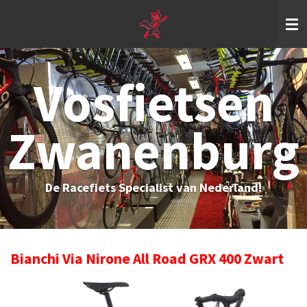
Ga
direct
naar
de
hoofdinhoud
Vosfietsen
Zwanenburg
De Racefiets Specialist van Nederland!
Bianchi Via Nirone All Road GRX 400 Zwart