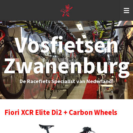
Ga
direct
naar
de
hoofdinhoud
Vosfietsen
Zwanenburg
De Racefiets Specialist van Nederland!
Fiori XCR Elite Di2 + Carbon Wheels