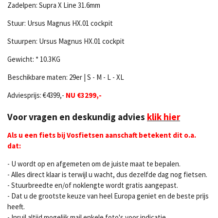
Zadelpen:
Supra X Line 31.6mm
Stuur:
Ursus Magnus HX.01 cockpit
Stuurpen:
Ursus Magnus HX.01 cockpit
Gewicht: * 10.3KG
Beschikbare maten: 29er | S - M - L - XL
Adviesprijs:
€4399,-
NU €3299,-
Voor vragen en deskundig advies
klik hier
Als u een fiets bij Vosfietsen aanschaft betekent dit o.a.
dat:
- U wordt op en afgemeten om de juiste maat te bepalen.
- Alles direct klaar is terwijl u wacht, dus dezelfde dag nog fietsen.
- Stuurbreedte en/of noklengte wordt gratis aangepast.
- Dat u de grootste keuze van heel Europa geniet en de beste prijs
heeft.
- Inruil altijd mogelijk mail enkele foto's voor indicatie.