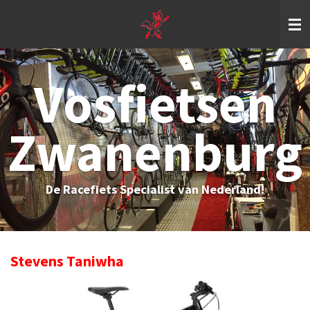
Ga
direct
naar
de
hoofdinhoud
Vosfietsen
Zwanenburg
De Racefiets Specialist van Nederland!
Stevens Taniwha