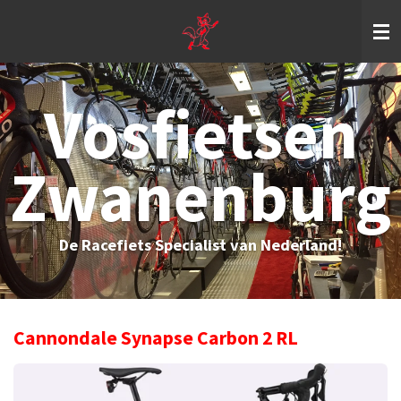
Ga
direct
naar
de
hoofdinhoud
Vosfietsen
Zwanenburg
De Racefiets Specialist van Nederland!
Cannondale Synapse Carbon 2 RL