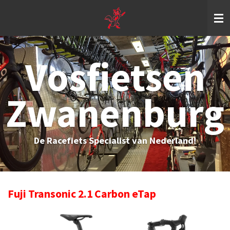
Ga
direct
naar
de
hoofdinhoud
Vosfietsen
Zwanenburg
De Racefiets Specialist van Nederland!
Fuji Transonic 2.1 Carbon eTap