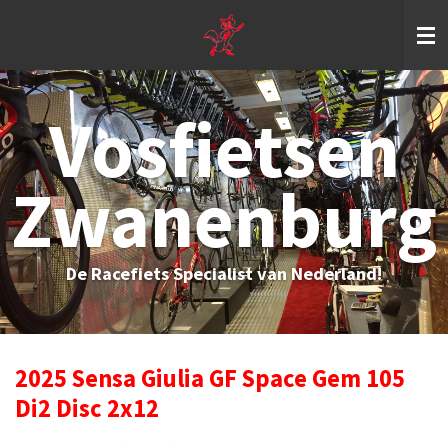
Ga
direct
naar
de
hoofdinhoud
Vosfietsen
Zwanenburg
De Racefiets Specialist van Nederland!
2025 Sensa Giulia GF Space Gem 105
Di2 Disc 2x12