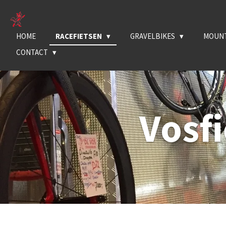
Ga
direct
naar
HOME
RACEFIETSEN
GRAVELBIKES
MOUNT
de
CONTACT
hoofdinhoud
Vosf