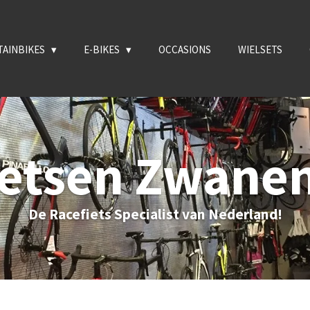
AINBIKES
E-BIKES
OCCASIONS
WIELSETS
ietsen Zwane
De Racefiets Specialist van Nederland!