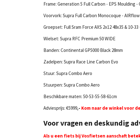
Frame: Generation 5 Full Carbon - EPS Moulding -
Voorvork: Supra Full Carbon Monocoque - AIRflow
Groepset:
Full Sram Force AXS 2x12 48x35 & 10-3
Wielset:
Supra RFC Premium 50 WIDE
Banden:
Continental GP5000 Black 28mm
Zadelpen:
Supra Race Line Carbon Evo
Stuur: Supra Combo Aero
Stuurpen: Supra Combo Aero
Beschikbare maten: 50-53-55-58-61cm
Adviesprijs:
€5999,
-
Kom naar de winkel voor de 
Voor vragen en deskundig ad
Als u een fiets bij Vosfietsen aanschaft betek