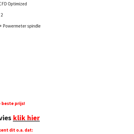
 CFD Optimized
 2
3 + Powermeter spindle
beste prijs!
vies
klik hier
ent dit o.a. dat: