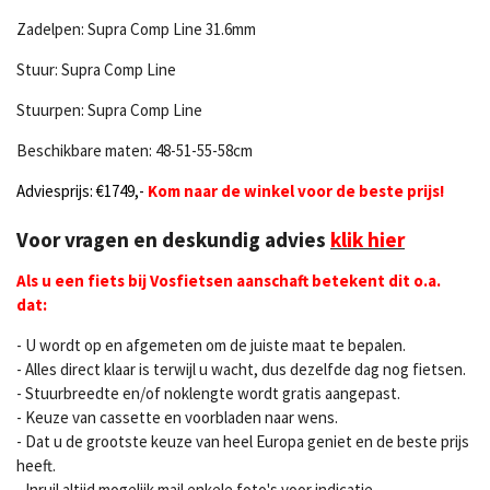
Zadelpen:
Supra Comp Line 31.6mm
Stuur:
Supra Comp Line
Stuurpen:
Supra Comp Line
Beschikbare maten: 48-51-55-58cm
Adviesprijs: €1749,-
Kom naar de winkel voor de beste prijs!
Voor vragen en deskundig advies
klik hier
Als u een fiets bij Vosfietsen aanschaft betekent dit o.a.
dat:
- U wordt op en afgemeten om de juiste maat te bepalen.
- Alles direct klaar is terwijl u wacht, dus dezelfde dag nog fietsen.
- Stuurbreedte en/of noklengte wordt gratis aangepast.
- Keuze van cassette en voorbladen naar wens.
- Dat u de grootste keuze van heel Europa geniet en de beste prijs
heeft.
- Inruil altijd mogelijk mail enkele foto's voor indicatie.